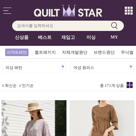
MY
신상품
베스트
재입고
미싱
서적&패턴
퀼트패키지
자체개발원단
브랜드원단
무늬별
의상 패턴
여성 원피스
∨
최신순
∨
인기순
총 171개 상품