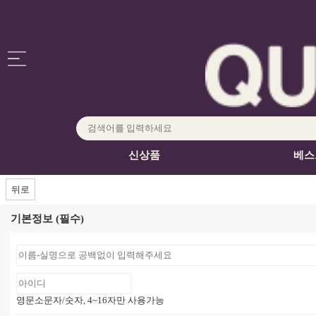
신상품
베스
뒤로
기본정보 (필수)
영문소문자/숫자, 4~16자만 사용가능