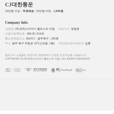
CJ대한통운
20만원 이상 -
무료배송
/ 20만원 미만 -
3,000원
Company Info.
상호명
(주)코하스아이디 퀼트스타 지점
대표이사
정용효
사업자등록번호
409-85-33438
통신판매업신고
제2013 - 광주북구 - 266호
주소
광주 북구 무등로 107(신안동, 5층)
개인정보관리책임자
김훈
퀼트스타 쇼핑몰은 공정거래 위원회에서 인정한 표준약관을 사용합니다.
COPYRIGHT ⓒ (주)코하스아이디 퀼트스타 지점, ALL RIGHTS RESERVED.