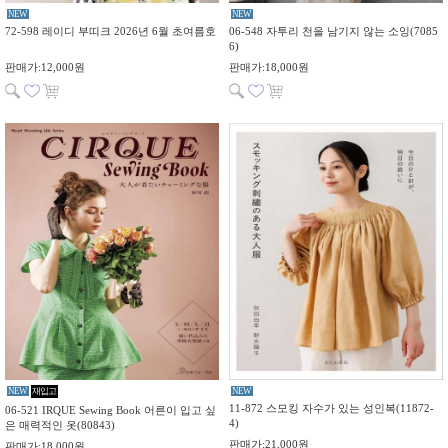
NEW
NEW
72-598 레이디 부띠크 2026년 6월 초여름호
06-548 자투리 천을 남기지 않는 소잉(7085
6)
판매가:12,000원
판매가:18,000원
NEW
재입고
NEW
11-872 스모킹 자수가 있는 성인복(11872-
06-521 IRQUE Sewing Book 어른이 입고 싶
4)
은 매력적인 옷(80843)
판매가:21,000원
판매가:18,000원