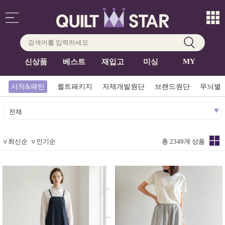
MY
신상품
베스트
재입고
미싱
서적&패턴
퀼트패키지
자체개발원단
브랜드원단
무늬별
전체
∨
최신순
∨
인기순
총 2349개 상품