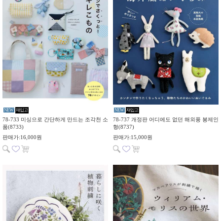
NEW
재입고
NEW
재입고
78-733 미싱으로 간단하게 만드는 조각천 소
78-737 개정판 어디에도 없던 해외풍 봉제인
품(8733)
형(8737)
판매가:16,000원
판매가:15,000원