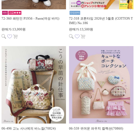
패턴
고급★★★
한정판매
72-360 패턴인 P1956 - Pants(여성 바지)
72-318 코튼타임 2026년 5월호 (COTTON T
IME) No.186
판매가:13,000원
판매가:13,500원
06-496 고노 사나에의 바느질(70824)
06-559 귀여운 파우치 컬렉션(70860)