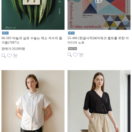
NEW
NEW
06-583 바늘과 실로 수놓는 채소 자수의 즐
55-496 [한글서적]패치워크 퀼트를 위한 아
거움(70871)
이디어 노트
판매가:20,000원
Sold Out