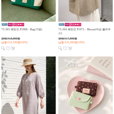
NEW
패턴
중급★★☆
NEW
패턴
중급★★☆
73-365 패턴인 P1968 - Bag(가방)
73-304 패턴인 P1971 - Blouse(여성 블라우
스)
판매가:9,000원
판매가:7,000원
납품가:8,100원[10%]
납품가:6,300원[10%]