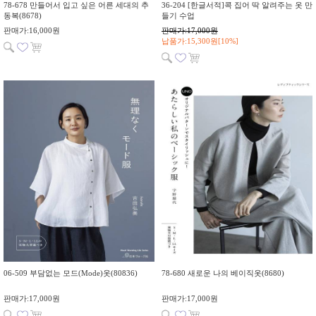
78-678 만들어서 입고 싶은 어른 세대의 추
36-204 [한글서적]콕 집어 딱 알려주는 옷 만
동복(8678)
들기 수업
판매가:16,000원
판매가:17,000원
납품가:15,300원[10%]
06-509 부담없는 모드(Mode)옷(80836)
78-680 새로운 나의 베이직옷(8680)
판매가:17,000원
판매가:17,000원