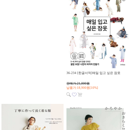
36-234 [한글서적]매일 입고 싶은 잠옷
판매가:21,000원
납품가:18,900원[10%]