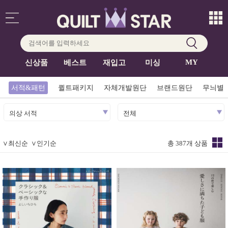
MY
신상품
베스트
재입고
미싱
서적&패턴
퀼트패키지
자체개발원단
브랜드원단
무늬별
의상 서적
전체
∨
최신순
∨
인기순
총 387개 상품