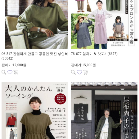
06-517 간결하게 만들고 공들인 멋진 성인복
78-677 앞치마 & 갓포기(8677)
(80842)
판매가:17,000원
판매가:15,000원