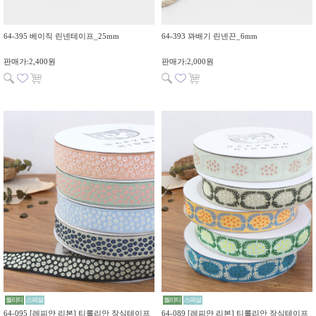
64-395 베이직 린넨테이프_25mm
64-393 꽈배기 린넨끈_6mm
판매가:2,400원
판매가:2,000원
퀄리티
스페셜
퀄리티
스페셜
64-095 [레피얀 리본] 티롤리안 장식테이프
64-089 [레피얀 리본] 티롤리안 장식테이프