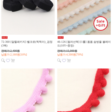
SALE
SALE
72-360 [알뜰패키지] 벨크로(찍찍이)_검정
46-126 [컬러선택] [1롤] 폼폼 솜방울 블레이
(3팩)
드(10Y+증정)
판매가:2,400원
판매가:15,000원
납품가:2,160원[10%]
납품가:4,500원[70%]