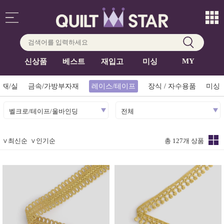
MY
신상품
베스트
재입고
미싱
재/실
금속/가방부자재
레이스/테이프
장식 / 자수용품
미싱
벨크로/테이프/울바인딩
전체
∨
최신순
∨
인기순
총 127개 상품