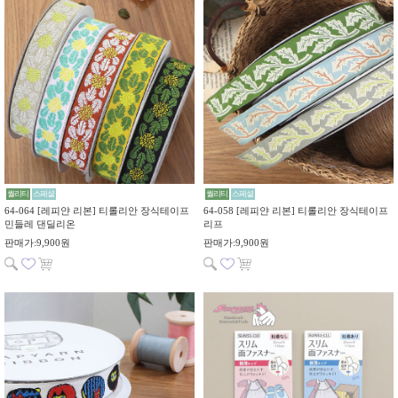
퀄리티
스페셜
퀄리티
스페셜
64-064 [레피얀 리본] 티롤리안 장식테이프
64-058 [레피얀 리본] 티롤리안 장식테이프
민들레 댄딜리온
리프
판매가:9,900원
판매가:9,900원