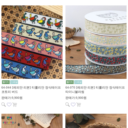
퀄리티
스페셜
퀄리티
스페셜
64-044 [레피얀 리본] 티롤리안 장식테이프
64-070 [레피얀 리본] 티롤리안 장식테이프
코토리 버드
타이니블라썸
판매가:9,900원
판매가:9,900원