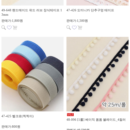
49-648 핸드메이드 위드 러브 장식테이프 1
47-426 도미니카 단추구멍 테이프
3mm
판매가:1,800원
판매가:1,500원
SALE
47-425 벨크로(찍찍이)
48-096 [1롤] 베이직 폼폼 블레이드_4컬러
판매가:800원
판매가:40,500원