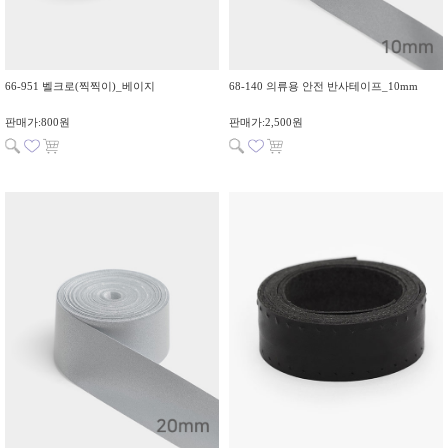
66-951 벨크로(찍찍이)_베이지
68-140 의류용 안전 반사테이프_10mm
판매가:800원
판매가:2,500원