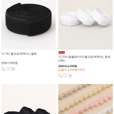
SALE
11-781 벨크로(찍찍이)_블랙
72-350 [알뜰패키지] 벨크로(찍찍이)_흰색
(3팩)
판매가:800원
판매가:2,400원
납품가:2,160원[10%]