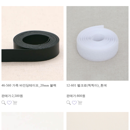
46-560 가죽 바인딩테이프_20mm 블랙
12-601 벨크로(찍찍이)_흰색
판매가:2,500원
판매가:800원