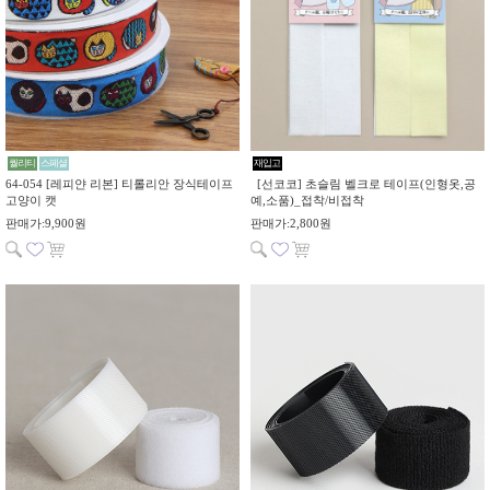
퀄리티
스페셜
재입고
64-054 [레피얀 리본] 티롤리안 장식테이프
[선코코] 초슬림 벨크로 테이프(인형옷,공
고양이 캣
예,소품)_접착/비접착
판매가:9,900원
판매가:2,800원