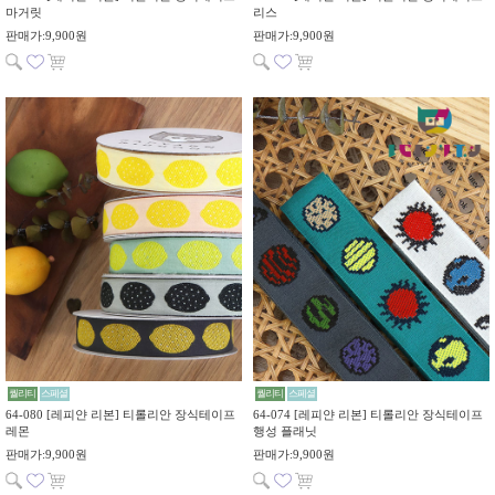
마거릿
리스
판매가:9,900원
판매가:9,900원
퀄리티
스페셜
퀄리티
스페셜
64-080 [레피얀 리본] 티롤리안 장식테이프
64-074 [레피얀 리본] 티롤리안 장식테이프
레몬
행성 플래닛
판매가:9,900원
판매가:9,900원