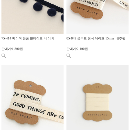
75-414 베이직 폼폼 블레이드_네이비
85-849 굿무드 장식 테이프 15mm_내추럴
판매가:1,500원
판매가:2,400원