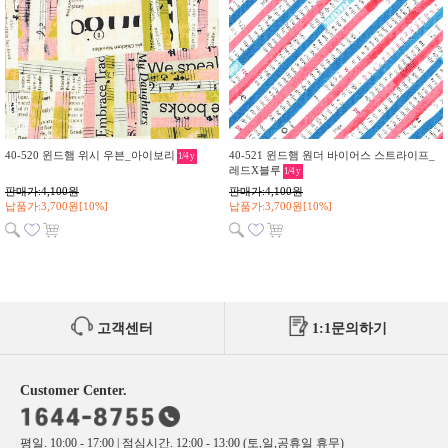
40-520 윈드햄 위시 우븐_아이보리
40-521 윈드햄 원더 바이어스 스트라이프_
1/4
y
레드X블루
1/4
y
판매가:4,100원
판매가:4,100원
납품가:3,700원[10%]
납품가:3,700원[10%]
고객센터
1:1문의하기
Customer Center.
평일. 10:00 - 17:00 | 점심시간. 12:00 - 13:00 (토,일,공휴일 휴무)