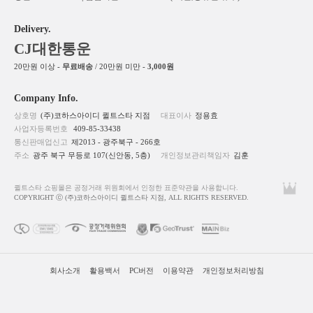
Delivery.
CJ대한통운
20만원 이상 -
무료배송
/ 20만원 미만 -
3,000원
Company Info.
상호명
(주)코하스아이디 퀼트스타 지점
대표이사
정용효
사업자등록번호
409-85-33438
통신판매업신고
제2013 - 광주북구 - 266호
주소
광주 북구 무등로 107(신안동, 5층)
개인정보관리책임자
김훈
퀼트스타 쇼핑몰은 공정거래 위원회에서 인정한 표준약관을 사용합니다.
COPYRIGHT ⓒ (주)코하스아이디 퀼트스타 지점, ALL RIGHTS RESERVED.
회사소개
활용백서
PC버전
이용약관
개인정보처리방침