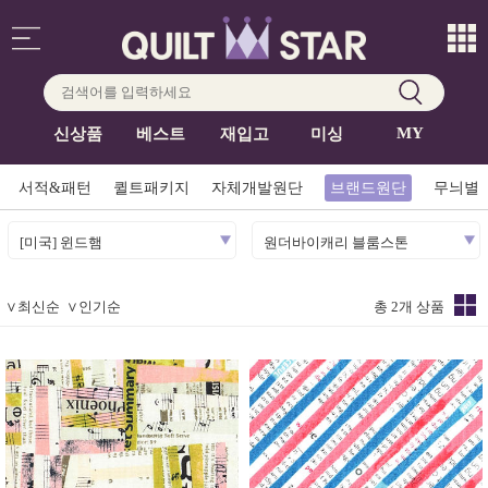
MY
신상품
베스트
재입고
미싱
서적&패턴
퀼트패키지
자체개발원단
브랜드원단
무늬별
[미국] 윈드햄
원더바이캐리 블룸스톤
∨
최신순
∨
인기순
총 2개 상품