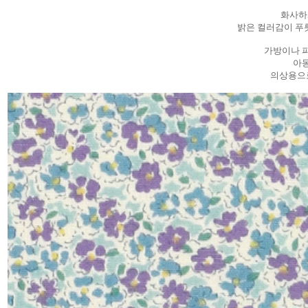
화사하
밝은 컬러감이 푸
가방이나 파
아동
의상용으