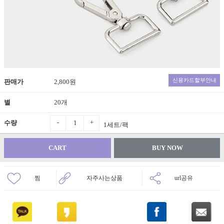
신용카드할부안내
판매가
2,800원
별
20개
-
+
수량
1세트/팩
CART
BUY NOW
찜
자주사는상품
url공유