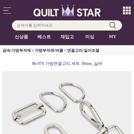
MY
신상품
베스트
재입고
미싱
금속/가방부자재
>
가방부자재/버클
>
연결고리/길이조절
86-070 가방연결고리 세트 30mm_실버