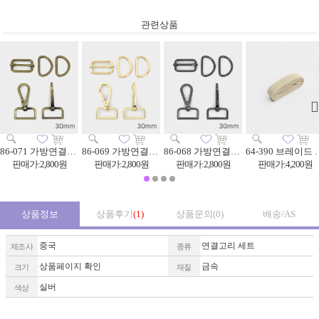
관련상품
86-071 가방연결고리 세트 30mm_앤틱골드
86-069 가방연결고리 세트 30mm_골드
86-068 가방연결고리 세트 30mm_메탈그레이
64-390 브레이
판매가:2,800원
판매가:2,800원
판매가:2,800원
판매가:4,200원
상품정보
상품후기
(1)
상품문의
(0)
배송/AS
중국
연결고리 세트
제조사
종류
상품페이지 확인
금속
크기
재질
실버
색상