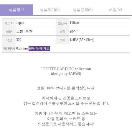
상품정보
상품후기
(0)
상품문의
(0)
배송/AS
Japan
110cm
제조사
원단폭
코튼 100%
평직
성분
조직
322
1/4EA(55×45cm)
색상
크기
0.27mm
원단두께비교
원단두께
" PETITE GARDEN" collection
(design by JAPAN)
코튼 100% 쁘디가든 컬렉션입니다.
화사하게 핀 잔꽃을 모티브로
밝은 컬러감이 푸릇푸릇한 느낌을 주는 원단입니다.
가방이나 파우치, 에코백 등 소품 또는
아동 원피스, 스커트 등
의상용으로 사용하셔도 좋습니다!