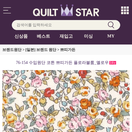
MY
신상품
베스트
재입고
미싱
브랜드원단
>
[일본] 브랜드 원단
>
쁘띠가든
76-154 수입원단 코튼 쁘띠가든 플로라블룸_옐로우
1/4
y