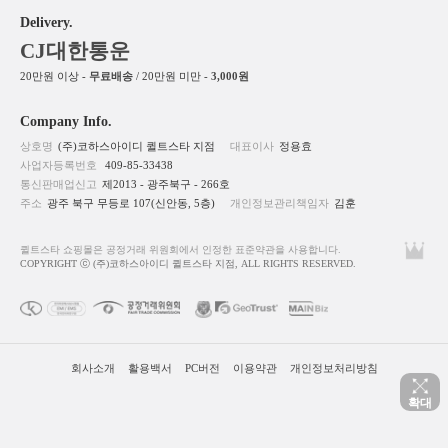
Delivery.
CJ대한통운
20만원 이상 -
무료배송
/ 20만원 미만 -
3,000원
Company Info.
상호명
(주)코하스아이디 퀼트스타 지점
대표이사
정용효
사업자등록번호
409-85-33438
통신판매업신고
제2013 - 광주북구 - 266호
주소
광주 북구 무등로 107(신안동, 5층)
개인정보관리책임자
김훈
퀼트스타 쇼핑몰은 공정거래 위원회에서 인정한 표준약관을 사용합니다.
COPYRIGHT ⓒ (주)코하스아이디 퀼트스타 지점, ALL RIGHTS RESERVED.
회사소개
활용백서
PC버전
이용약관
개인정보처리방침
확대