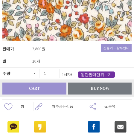
신용카드할부안내
판매가
2,800원
별
20개
-
+
수량
1/4EA
원단판매단위보기
CART
BUY NOW
찜
자주사는상품
url공유