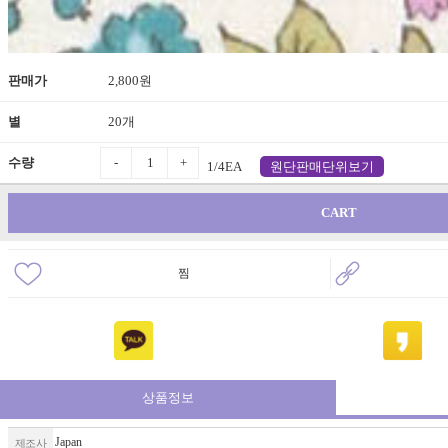
판매가
2,800원
별
20개
-
+
수량
1/4EA
원단판매단위보기
CART
찜
상품정보
Japan
제조사