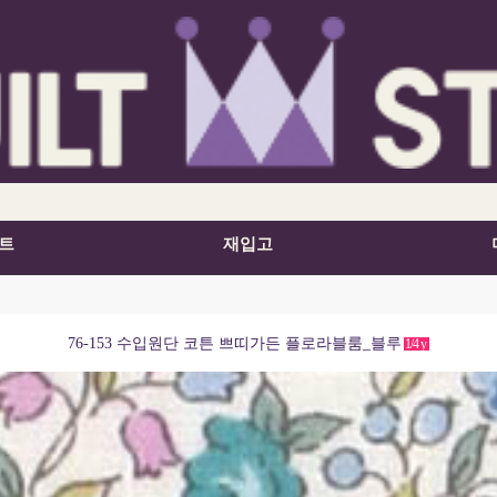
트
재입고
76-153 수입원단 코튼 쁘띠가든 플로라블룸_블루
1/4
y