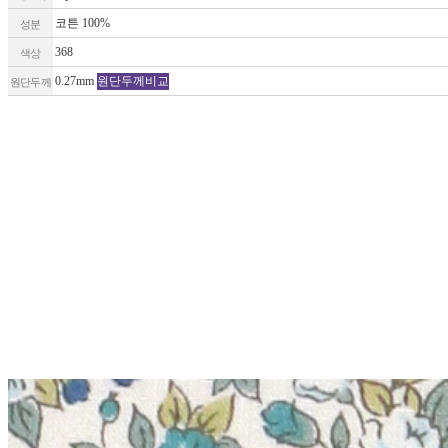
코튼 100%
성분
368
색상
0.27mm
원단두께비교
원단두께