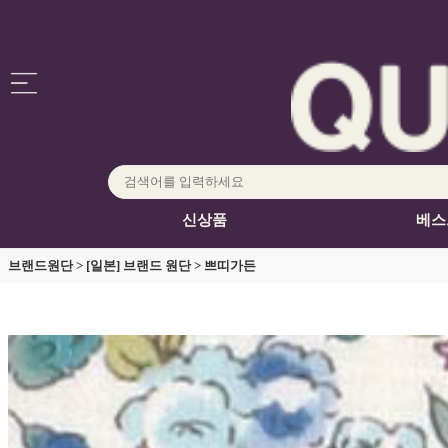
신상품
베스
브랜드원단
>
[일본] 브랜드 원단
>
쁘띠가든