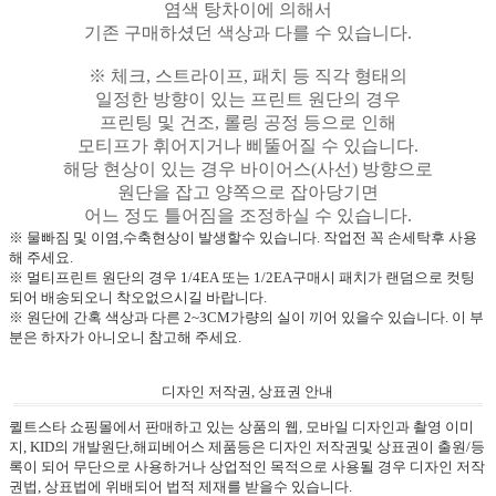
염색 탕차이에 의해서
기존 구매하셨던 색상과 다를 수 있습니다.
※ 체크, 스트라이프, 패치 등 직각 형태의
일정한 방향이 있는 프린트 원단의 경우
프린팅 및 건조, 롤링 공정 등으로 인해
모티프가 휘어지거나 삐뚤어질 수 있습니다.
해당 현상이 있는 경우 바이어스(사선) 방향으로
원단을 잡고 양쪽으로 잡아당기면
어느 정도 틀어짐을 조정하실 수 있습니다.
※ 물빠짐 및 이염,수축현상이 발생할수 있습니다. 작업전 꼭 손세탁후 사용
해 주세요.
※ 멀티프린트 원단의 경우 1/4EA 또는 1/2EA구매시 패치가 랜덤으로 컷팅
되어 배송되오니 착오없으시길 바랍니다.
※ 원단에 간혹 색상과 다른 2~3CM가량의 실이 끼어 있을수 있습니다. 이 부
분은 하자가 아니오니 참고해 주세요.
디자인 저작권, 상표권 안내
퀼트스타 쇼핑몰에서 판매하고 있는 상품의 웹, 모바일 디자인과 촬영 이미
지, KID의 개발원단,해피베어스 제품등은 디자인 저작권및 상표권이 출원/등
록이 되어 무단으로 사용하거나 상업적인 목적으로 사용될 경우 디자인 저작
권법, 상표법에 위배되어 법적 제재를 받을수 있습니다.