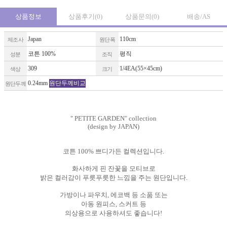
상품정보
상품후기
(0)
상품문의
(0)
배송/AS
Japan
110cm
제조사
원단폭
코튼 100%
평직
성분
조직
309
1/4EA(55×45cm)
색상
크기
0.24mm
원단두께비교
원단두께
" PETITE GARDEN" collection
(design by JAPAN)
코튼 100% 쁘디가든 컬렉션입니다.
화사하게 핀 잔꽃을 모티브로
밝은 컬러감이 푸릇푸릇한 느낌을 주는 원단입니다.
가방이나 파우치, 에코백 등 소품 또는
아동 원피스, 스커트 등
의상용으로 사용하셔도 좋습니다!