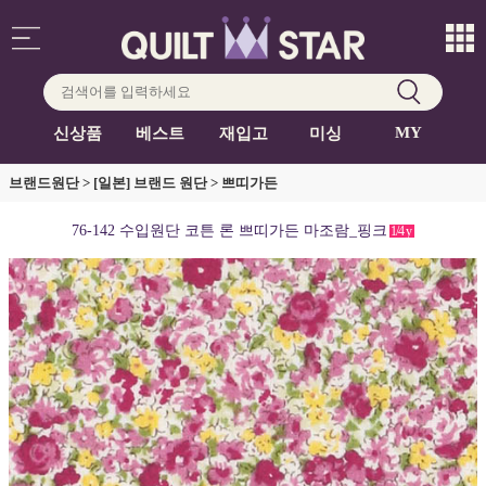
MY
신상품
베스트
재입고
미싱
브랜드원단
>
[일본] 브랜드 원단
>
쁘띠가든
76-142 수입원단 코튼 론 쁘띠가든 마조람_핑크
1/4
y