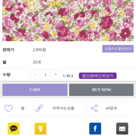
신용카드할부안내
판매가
2,800원
별
20개
-
+
수량
1/4EA
원단판매단위보기
CART
BUY NOW
찜
자주사는상품
url공유