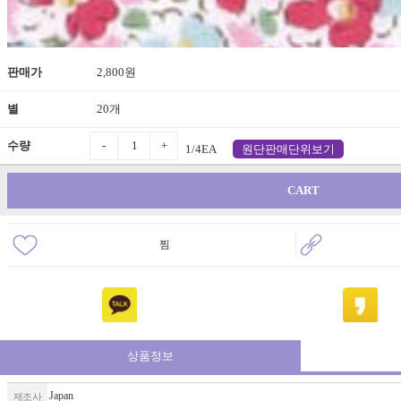
판매가
2,800원
별
20개
-
+
수량
1/4EA
원단판매단위보기
CART
찜
상품정보
Japan
제조사