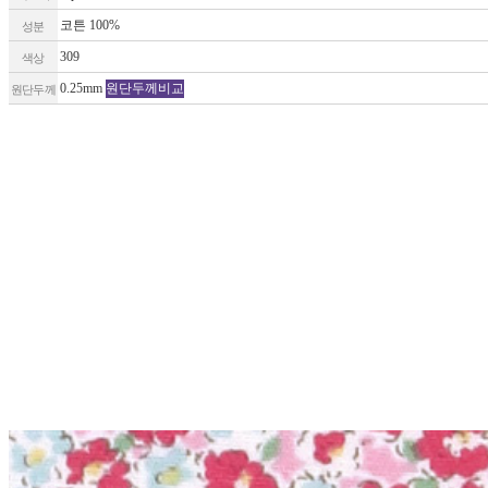
코튼 100%
성분
309
색상
0.25mm
원단두께비교
원단두께