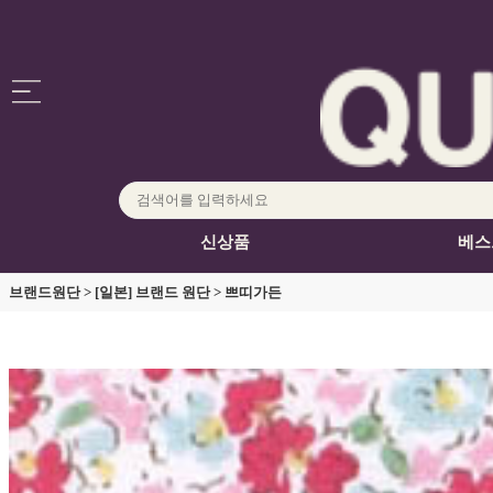
신상품
베스
브랜드원단
>
[일본] 브랜드 원단
>
쁘띠가든