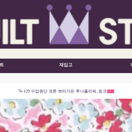
트
재입고
76-129 수입원단 코튼 쁘띠가든 루나플라워_핑크
1/4
y