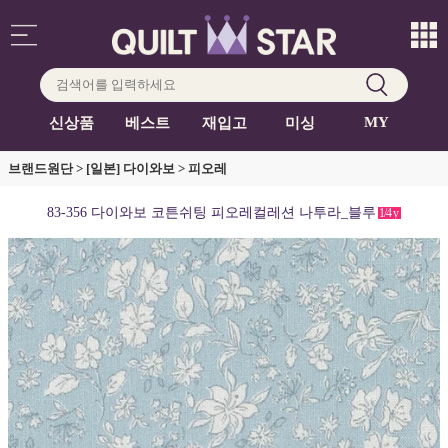
MY
신상품
베스트
재입고
미싱
브랜드원단
>
[일본] 다이와보
>
피오레
83-356 다이와보 코튼쉬팅 피오레컬레션 나투라_블루
1/4
y