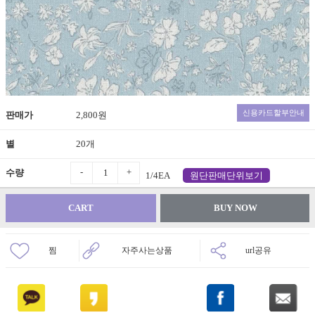
신용카드할부안내
판매가
2,800원
별
20개
-
+
수량
1/4EA
원단판매단위보기
CART
BUY NOW
찜
자주사는상품
url공유