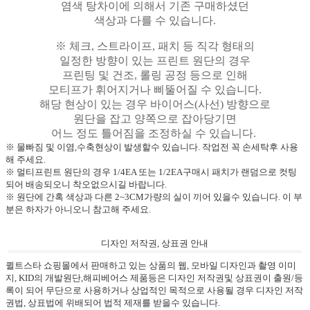
염색 탕차이에 의해서 기존 구매하셨던
색상과 다를 수 있습니다.
※ 체크, 스트라이프, 패치 등 직각 형태의
일정한 방향이 있는 프린트 원단의 경우
프린팅 및 건조, 롤링 공정 등으로 인해
모티프가 휘어지거나 삐뚤어질 수 있습니다.
해당 현상이 있는 경우 바이어스(사선) 방향으로
원단을 잡고 양쪽으로 잡아당기면
어느 정도 틀어짐을 조정하실 수 있습니다.
※ 물빠짐 및 이염,수축현상이 발생할수 있습니다. 작업전 꼭 손세탁후 사용
해 주세요.
※ 멀티프린트 원단의 경우 1/4EA 또는 1/2EA구매시 패치가 랜덤으로 컷팅
되어 배송되오니 착오없으시길 바랍니다.
※ 원단에 간혹 색상과 다른 2~3CM가량의 실이 끼어 있을수 있습니다. 이 부
분은 하자가 아니오니 참고해 주세요.
디자인 저작권, 상표권 안내
퀼트스타 쇼핑몰에서 판매하고 있는 상품의 웹, 모바일 디자인과 촬영 이미
지, KID의 개발원단,해피베어스 제품등은 디자인 저작권및 상표권이 출원/등
록이 되어 무단으로 사용하거나 상업적인 목적으로 사용될 경우 디자인 저작
권법, 상표법에 위배되어 법적 제재를 받을수 있습니다.