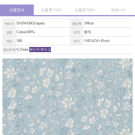
상품정보
상품후기
(0)
상품문의
(0)
배송/AS
DAIWABO(Japan)
108cm
제조사
원단폭
Cotton100%
평직
성분
조직
368
1/4EA(54×45cm)
색상
크기
0.25mm
원단두께비교
원단두께