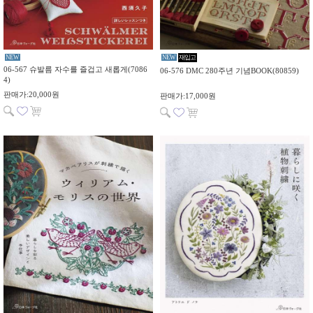
NEW
NEW
재입고
06-567 슈발름 자수를 즐겁고 새롭게(7086
06-576 DMC 280주년 기념BOOK(80859)
4)
판매가:20,000원
판매가:17,000원