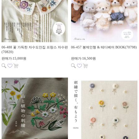
06-488 꽃 가득한 자수도안집 프랑스 자수편
06-457 봉제인형 & 테디베어 BOOK(70798)
(70820)
판매가:15,000원
판매가:16,500원