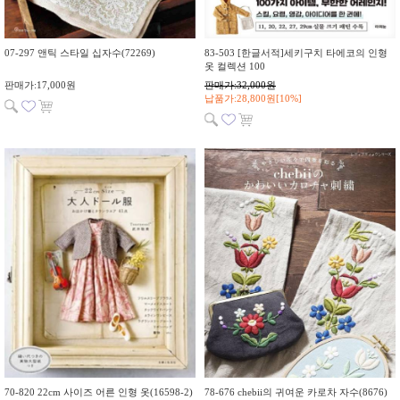
07-297 앤틱 스타일 십자수(72269)
83-503 [한글서적]세키구치 타에코의 인형
옷 컬렉션 100
판매가:17,000원
판매가:32,000원
납품가:28,800원[10%]
70-820 22cm 사이즈 어른 인형 옷(16598-2)
78-676 chebii의 귀여운 카로차 자수(8676)