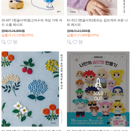
26-607 [한글서적]핑고자수의 개성 가득 자
61-922 [한글서적]옷뜨는 김뜨개의 쉬운 니
수 소품 레시피
트 레시피
판매가:16,800원
판매가:24,000원
납품가:15,120원[10%]
납품가:21,600원[10%]