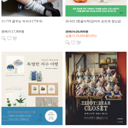
11-778 꿈꾸는 자수(11778-9)
26-632 [한글서적]강아지 손뜨개 장난감
판매가:17,000원
판매가:20,000원
납품가:18,000원[10%]