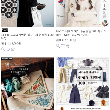
재입고
07-303 니트에 피어나는 꽃들 50가지 스티
11-859 노스탤지어풍 십자수와 천소품(1185
치로 그리는 울자수(72275)
9-5)
판매가:17,000원
판매가:19,000원