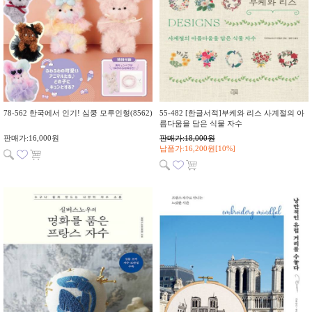
78-562 한국에서 인기! 심쿵 모루인형(8562)
55-482 [한글서적]부케와 리스 사계절의 아
름다움을 담은 식물 자수
판매가:16,000원
판매가:18,000원
납품가:16,200원[10%]