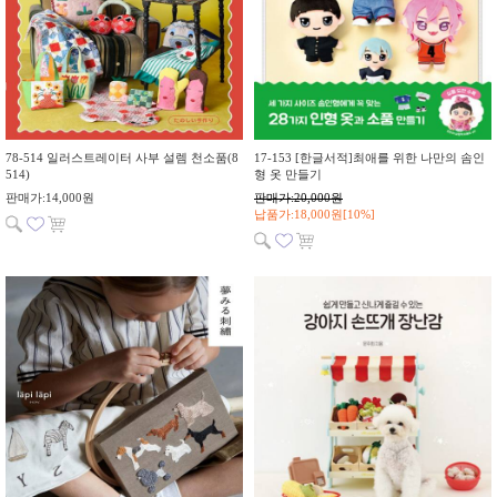
78-514 일러스트레이터 사부 설렘 천소품(8
17-153 [한글서적]최애를 위한 나만의 솜인
514)
형 옷 만들기
판매가:14,000원
판매가:20,000원
납품가:18,000원[10%]