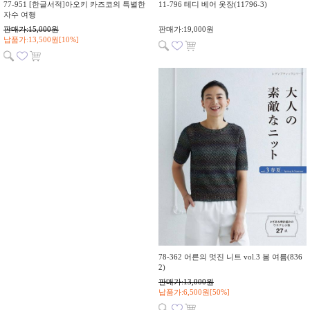
77-951 [한글서적]아오키 카즈코의 특별한
11-796 테디 베어 옷장(11796-3)
자수 여행
판매가:15,000원
판매가:19,000원
납품가:13,500원[10%]
78-362 어른의 멋진 니트 vol.3 봄 여름(836
2)
판매가:13,000원
납품가:6,500원[50%]