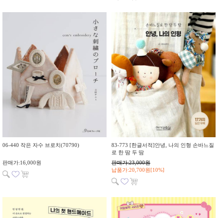
06-440 작은 자수 브로치(70790)
83-773 [한글서적]안녕, 나의 인형 손바느질
로 한 땀 두 땀
판매가:16,000원
판매가:23,000원
납품가:20,700원[10%]