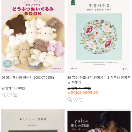
06-554 푹신한 장난감 BOOK(70859)
26-739 [한글서적]전통자수 2 한국의 전통문
양 수놓기
판매가:16,000원
판매가:29,000원
납품가:26,100원[10%]