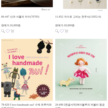
06-447 산과 식물의 자수(70793)
11-852 자수로 그리는 천무늬(11852-6)
판매가:16,000원
판매가:18,000원
78-620 I love handmade nui! 수제 유루카와
26-690 [한글서적]케이블루의 러블리 헝겊