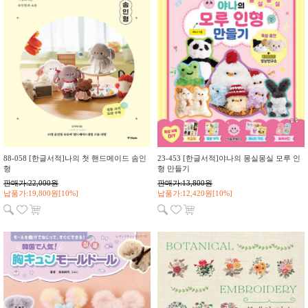
88-058 [한글서적]나의 첫 핸드메이드 솜인
23-453 [한글서적]야나의 몽실몽실 모루 인
형
형 만들기
판매가:22,000원
판매가:13,800원
납품가:19,800원[10%]
납품가:12,420원[10%]