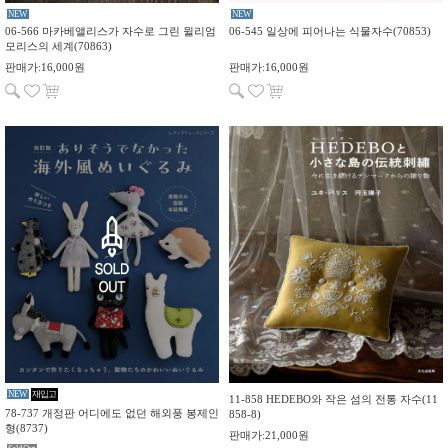
NEW
NEW
06-566 마카베앨리스가 자수로 그린 윌리엄
06-545 일상에 피어나는 식물자수(70853)
모리스의 세계(70863)
판매가:16,000원
판매가:16,000원
NEW
재입고
11-858 HEDEBO와 작은 섬의 전통 자수(11
78-737 개정판 어디에도 없던 해외풍 봉제인
858-8)
형(8737)
판매가:21,000원