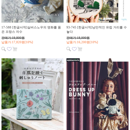
17-588 [한글서적]실버스노우의 명화를 품
93-745 [한글서적]낭만적인 유럽 거리를 수
은 프랑스 자수
놓다
판매가:19,800원
판매가:18,000원
납품가:17,820원[10%]
납품가:16,200원[10%]