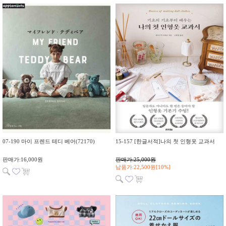
07-190 마이 프렌드 테디 베어(72170)
15-157 [한글서적]나의 첫 인형옷 교과서
판매가:16,000원
판매가:25,000원
납품가:22,500원[10%]