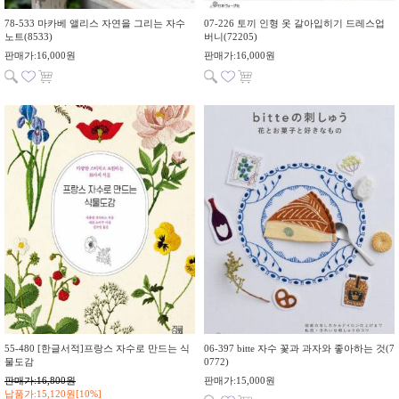
78-533 마카베 앨리스 자연을 그리는 자수
07-226 토끼 인형 옷 갈아입히기 드레스업
노트(8533)
버니(72205)
판매가:16,000원
판매가:16,000원
55-480 [한글서적]프랑스 자수로 만드는 식
06-397 bitte 자수 꽃과 과자와 좋아하는 것(7
물도감
0772)
판매가:16,800원
판매가:15,000원
납품가:15,120원[10%]