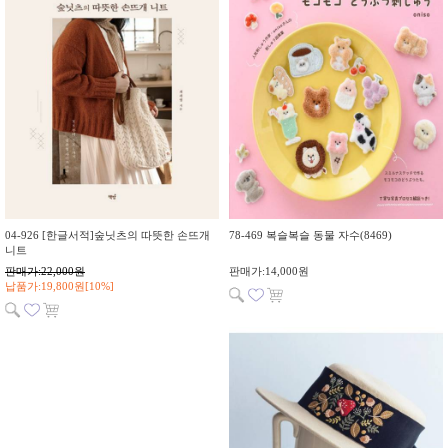
04-926 [한글서적]숲닛츠의 따뜻한 손뜨개
78-469 복슬복슬 동물 자수(8469)
니트
판매가:22,000원
판매가:14,000원
납품가:19,800원[10%]