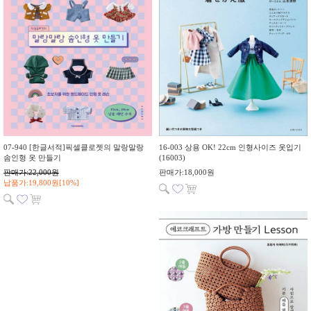
07-940 [한글서적]픽셀클로젯의 말랑말랑
16-003 상용 OK! 22cm 인형사이즈 옷입기
솜인형 옷 만들기
(16003)
판매가:22,000원
판매가:18,000원
납품가:19,800원[10%]