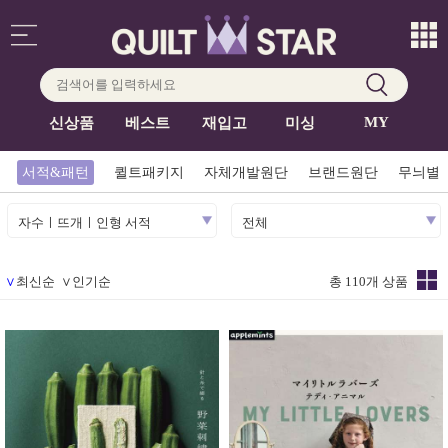
MY
신상품
베스트
재입고
미싱
서적&패턴
퀼트패키지
자체개발원단
브랜드원단
무늬별
자수ㅣ뜨개ㅣ인형 서적
전체
∨
최신순
∨
인기순
총 110개 상품