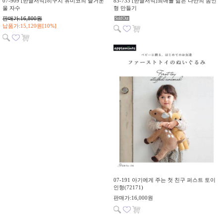
07-909 [한글서적]히구치 유미코의 즐거운
83-733 [한글서적]최애를 닮은 나만의 솜인
울 자수
형 만들기
판매가:16,800원
Sold Out
납품가:15,120원[10%]
07-191 아기에게 주는 첫 친구 퍼스트 토이
인형(72171)
판매가:16,000원