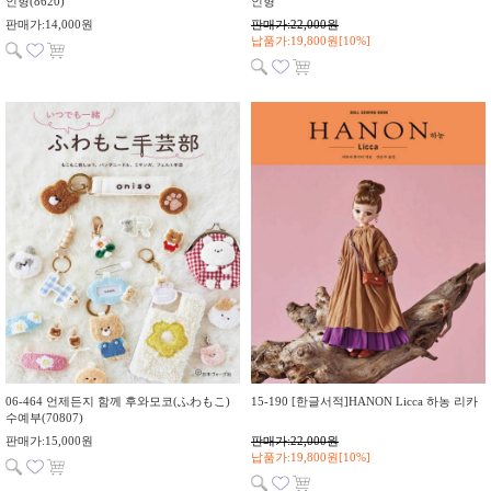
인형(8620)
인형
판매가:14,000원
판매가:22,000원
납품가:19,800원[10%]
06-464 언제든지 함께 후와모코(ふわもこ)
15-190 [한글서적]HANON Licca 하농 리카
수예부(70807)
판매가:15,000원
판매가:22,000원
납품가:19,800원[10%]